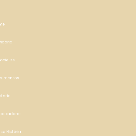
me
idoria
ocie-se
cumentos
etoria
baixadores
sa História