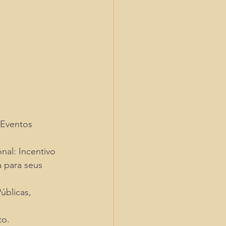
 Eventos 
al: Incentivo 
 para seus 
blicas, 
to.