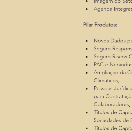
Imagem do Setor
Agenda Integrat
Pilar Produtos:
Novos Dados pa
Seguro Responsa
Seguro Riscos C
PAC e Neoindust
Ampliação da Of
Climáticos;
Pessoas Jurídic
para Contrataçã
Colaboradores;
Títulos de Capi
Sociedades de E
Títulos de Capi