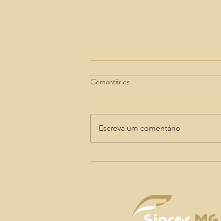
Comentários
Escreva um comentário
Apenas 12,3% da Geração Z têm
alto nível de educação financeira,
revela estudo da Allianz Trade