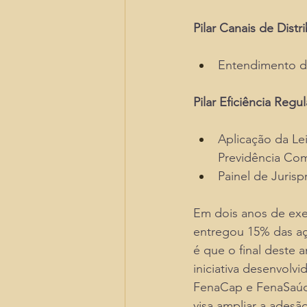
Pilar Canais de Distr
Entendimento d
Pilar Eficiência Regul
Aplicação da Le
Previdência Com
Painel de Jurisp
Em dois anos de ex
entregou 15% das aç
é que o final deste 
iniciativa desenvolv
FenaCap e FenaSaúd
visa ampliar a adesão