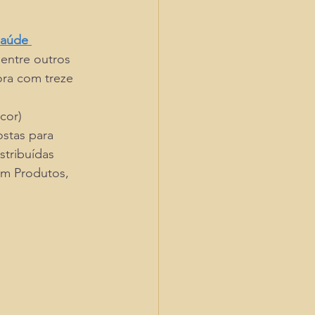
Saúde 
entre outros 
ora com treze 
cor) 
stas para 
stribuídas 
em Produtos, 