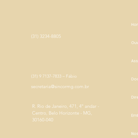
Ho
(31) 3234-8805
Ouv
Ass
(31) 9 7137-7833 – Fábio
Do
secretaria@sincormg.com.br
Dir
R. Rio de Janeiro, 471, 4º andar -
Centro, Belo Horizonte - MG,
Em
30160-040
Nos