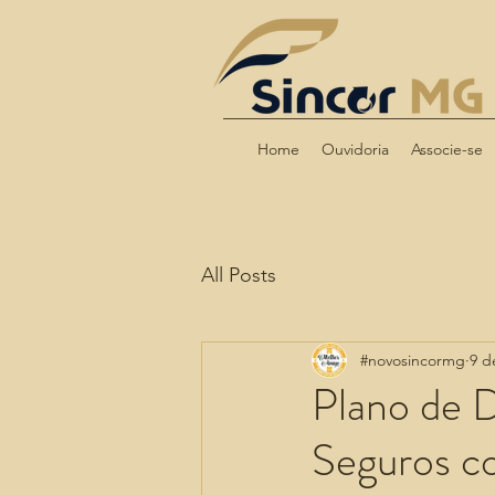
Home
Ouvidoria
Associe-se
All Posts
#novosincormg
9 d
Plano de 
Seguros c