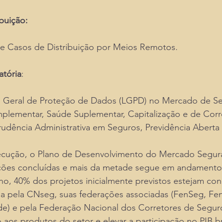
ibuição:
e Casos de Distribuição por Meios Remotos.
atória
:
i Geral de Proteção de Dados (LGPD) no Mercado de Se
plementar, Saúde Suplementar, Capitalização e de Cor
rudência Administrativa em Seguros, Previdência Aberta 
ecução, o Plano de Desenvolvimento do Mercado Segur
ões concluídas e mais da metade segue em andamento.
ano, 40% dos projetos inicialmente previstos estejam con
ida pela CNseg, suas federações associadas (FenSeg, Fen
e) e pela Federação Nacional dos Corretores de Segu
 aos produtos do setor e elevar a participação no PIB bra