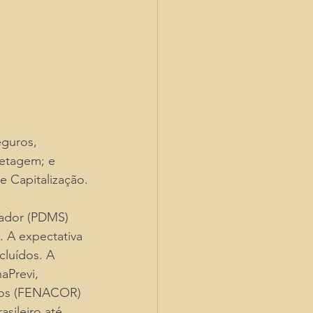
guros, 
retagem; e
e Capitalização.
ador (PDMS) 
 A expectativa 
cluídos. A 
aPrevi, 
ros (FENACOR) 
sileiro até 