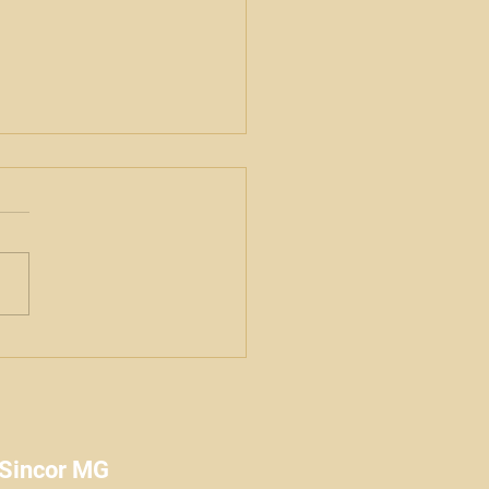
eresse existe: o mercado de
os sabe conversar com as
erias?
isa inédita mostra que
dores de comunidades
m contratar seguros, mas
ialistas discutem se
tos, linguagem e
ibuição acompanham essa
da. A pesquisa inédita da
edera
 Sincor MG