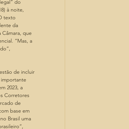
egal” do 
) à noite, 
 texto 
dente da 
a Câmara, que 
ncial. “Mas, a 
do”, 
stão de incluir 
 importante 
em 2023, a 
s Corretores 
ercado de 
 com base em 
 no Brasil uma 
asileiro”, 