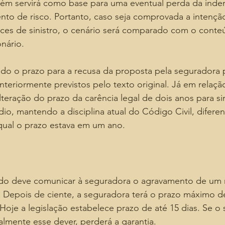
ém servirá como base para uma eventual perda da inden
ento de risco. Portanto, caso seja comprovada a intenç
ces de sinistro, o cenário será comparado com o conte
nário.
o o prazo para a recusa da proposta pela seguradora pa
nteriormente previstos pelo texto original. Já em relaçã
teração do prazo da carência legal de dois anos para sin
dio, mantendo a disciplina atual do Código Civil, diferen
qual o prazo estava em um ano.
ado deve comunicar à seguradora o agravamento de um r
Depois de ciente, a seguradora terá o prazo máximo de
Hoje a legislação estabelece prazo de até 15 dias. Se o
lmente esse dever, perderá a garantia.