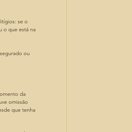
tígios: se o 
u o que está na 
 segurado ou 
 momento da 
uve omissão 
esde que tenha 