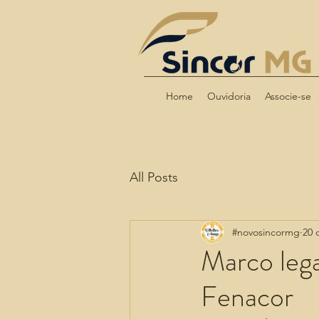
Home
Ouvidoria
Associe-se
All Posts
#novosincormg
20 
Marco lega
Fenacor