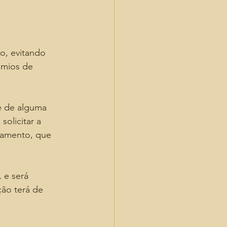
o, evitando 
êmios de 
e de alguma 
olicitar a 
gamento, que 
 e será 
ção terá de 