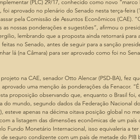
mplementar (PLC) 29/17, conhecido como novo “marco l
foi aprovado no plenário do Senado nesta terça-feira (18
assar pela Comissão de Assuntos Econômicos (CAE). “O
as as nossas ponderações e sugestões”, afirmou o presi
rgilio, lembrando que a proposta ainda retornará para 
s feitas no Senado, antes de seguir para a sanção preside
nhar lá (na Câmara) para ser aprovado como foi no Sena
o projeto na CAE, senador Otto Alencar (PSD-BA), fez que
io aprovado uma menção às ponderações da Fenacor. “É
sta proposição observando que, enquanto o Brasil foi, 
a do mundo, segundo dados da Federação Nacional do
), esteve apenas na décima oitava posição global no m
 com a listagem das dimensões econômicas de um país
lo Fundo Monetário Internacional, isso equivaleria a ter
 de seguro condizente com um país de metade do PIB br