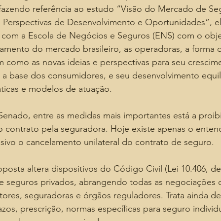
fazendo referência ao estudo “Visão do Mercado de Se
e, Perspectivas de Desenvolvimento e Oportunidades”, e
 com a Escola de Negócios e Seguros (ENS) com o obje
amento do mercado brasileiro, as operadoras, a forma da
em como as novas ideias e perspectivas para seu crescim
 a base dos consumidores, e seu desenvolvimento equil
ticas e modelos de atuação.
enado, entre as medidas mais importantes está a proib
do contrato pela seguradora. Hoje existe apenas o ente
sivo o cancelamento unilateral do contrato de seguro.
posta altera dispositivos do Código Civil (Lei 10.406, de
e seguros privados, abrangendo todas as negociações 
ores, seguradoras e órgãos reguladores. Trata ainda de 
azos, prescrição, normas específicas para seguro individu