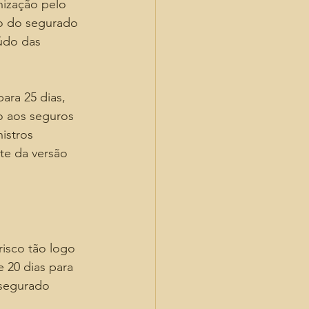
ização pelo 
ão do segurado 
údo das 
ra 25 dias, 
o aos seguros 
istros 
te da versão 
isco tão logo 
 20 dias para 
 segurado 