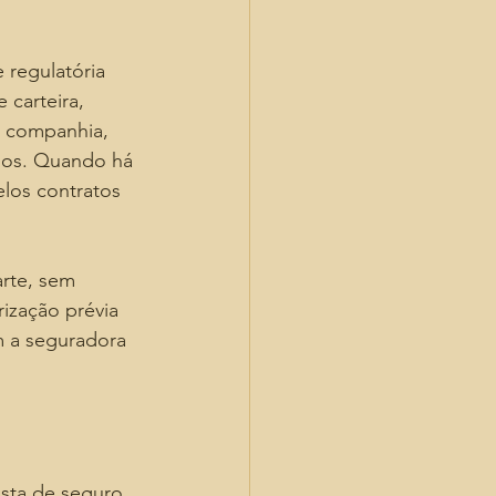
 regulatória 
carteira, 
a companhia, 
ios. Quando há 
los contratos 
rte, sem 
ização prévia 
m a seguradora 
sta de seguro, 