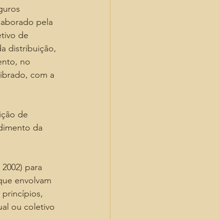
guros 
laborado pela 
tivo de 
 distribuição, 
ento, no 
ibrado, com a 
ição de 
ndimento da 
 2002) para 
que envolvam 
princípios, 
al ou coletivo 