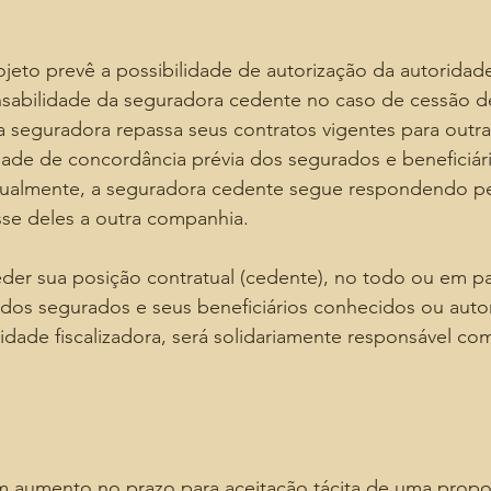
jeto prevê a possibilidade de autorização da autoridade
nsabilidade da seguradora cedente no caso de cessão de 
 seguradora repassa seus contratos vigentes para outr
dade de concordância prévia dos segurados e beneficiár
atualmente, a seguradora cedente segue respondendo pe
e deles a outra companhia.
der sua posição contratual (cedente), no todo ou em pa
dos segurados e seus beneficiários conhecidos ou autor
ridade fiscalizadora, será solidariamente responsável co
 aumento no prazo para aceitação tácita de uma propo