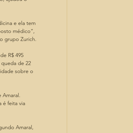
cina e ela tem 
 posto médico”, 
do grupo Zurich.
de R$ 495 
, queda de 22 
vidade sobre o 
e Amaral. 
 é feita via 
gundo Amaral, 