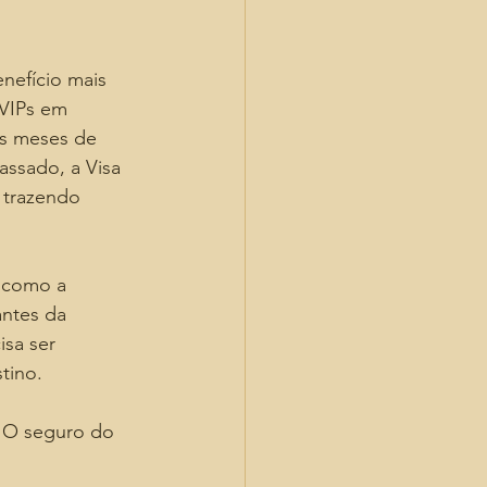
nefício mais 
 VIPs em 
os meses de 
ssado, a Visa 
 trazendo 
 como a 
ntes da 
sa ser 
tino.
. O seguro do 