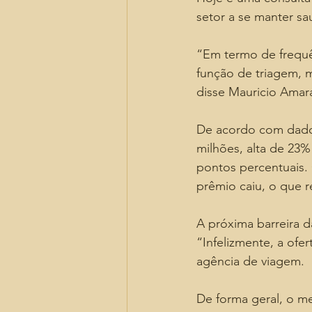
setor a se manter sa
“Em termo de frequê
função de triagem, m
disse Mauricio Amaral
De acordo com dados
milhões, alta de 23%
pontos percentuais. 
prêmio caiu, o que r
A próxima barreira da
“Infelizmente, a ofert
agência de viagem.
De forma geral, o m