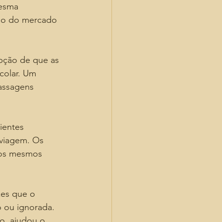
esma 
ção do mercado 
pção de que as 
colar. Um 
assagens 
ientes 
 viagem. Os 
dos mesmos 
es que o 
 ou ignorada. 
o, ajudou o 