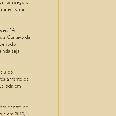
car um seguro 
fala em uma 
ces. “A 
uiz Gustavo da 
período 
inda seja 
aiu do 
s à frente da 
valiada em 
bém dentro do 
ria em 2019, 