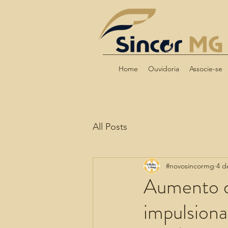
Home
Ouvidoria
Associe-se
All Posts
#novosincormg
4 d
Aumento d
impulsion