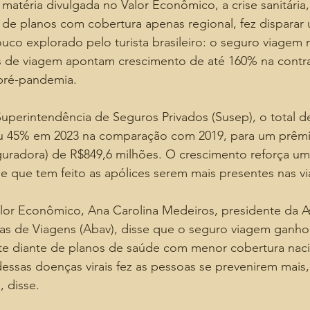
atéria divulgada no Valor Econômico, a crise sanitária
e planos com cobertura apenas regional, fez disparar
uco explorado pelo turista brasileiro: o seguro viagem n
 de viagem apontam crescimento de até 160% na contra
pré-pandemia.
perintendência de Seguros Privados (Susep), o total d
u 45% em 2023 na comparação com 2019, para um prêmio
uradora) de R$849,6 milhões. O crescimento reforça um 
 e que tem feito as apólices serem mais presentes nas v
lor Econômico, Ana Carolina Medeiros, presidente da A
cias de Viagens (Abav), disse que o seguro viagem ganh
e diante de planos de saúde com menor cobertura naci
essas doenças virais fez as pessoas se prevenirem mais
 disse.