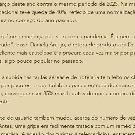
março deste ano contra o mesmo período de 2023. Na m
nacional teve queda de 40%, reflexo de uma normaliza
cura no começo do ano passado.
ro é uma mudança que veio com a pandemia. É a perce
ado”, disse Daniela Araujo, diretora de produtos da De
liente mais cauteloso é a procura cada vez maior por p
s, algo pouco popular no passado.
 subida nas tarifas aéreas e de hotelaria tem feito os cl
 por pacotes, o que colabora para a entrada do seguro
ou, conseguem ser 35% mais baratos do que a compra 
ente.
o do usuário também mudou acerca do número de vez
Antes, uma gripe era facilmente tratada com um remédio
médica. A adesão dos turistas à telemedicina, entretant