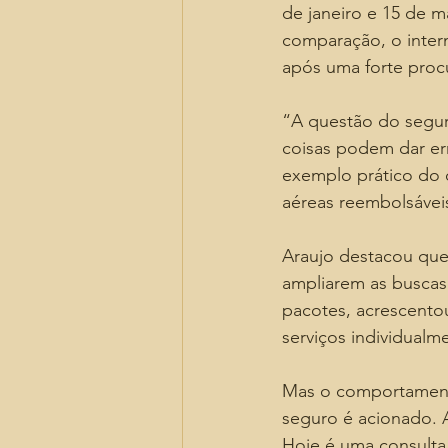
de janeiro e 15 de 
comparação, o inter
após uma forte pro
“A questão do segu
coisas podem dar err
exemplo prático do c
aéreas reembolsávei
Araujo destacou que a
ampliarem as buscas
pacotes, acrescent
serviços individualm
Mas o comportament
seguro é acionado. 
Hoje é uma consulta 