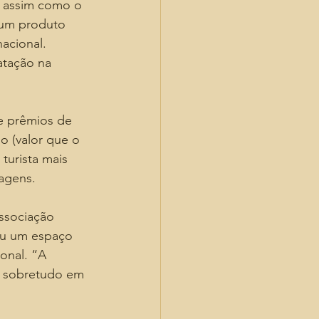
, assim como o 
 um produto 
acional. 
tação na 
e prêmios de 
 (valor que o 
turista mais 
iagens.
ssociação 
ou um espaço 
onal. “A 
, sobretudo em 