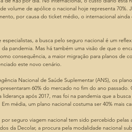
a de R$5 por dia. No internacional, o custo diário está 
de volume de apólice o nacional hoje representa 70%. 
mento, por causa do ticket médio, o internacional ainda
specialistas, a busca pelo seguro nacional é um reflex
 da pandemia. Mas há também uma visão de que o enc
como consequência, a maior migração para planos de co
uenciado este novo cenário.
gência Nacional de Saúde Suplementar (ANS), os plan
representaram 60% do mercado no fim do ano passado. 
a liderança após 2017, mas foi na pandemia que a busca
u. Em média, um plano nacional costuma ser 40% mais ca
por seguro viagem nacional tem sido percebido pelas 
os da Decolar, a procura pela modalidade nacional subi