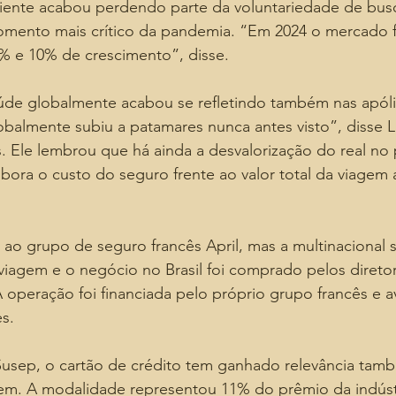
cliente acabou perdendo parte da voluntariedade de bus
mento mais crítico da pandemia. “Em 2024 o mercado 
8% e 10% de crescimento”, disse.
úde globalmente acabou se refletindo também nas apóli
obalmente subiu a patamares nunca antes visto”, disse L
 Ele lembrou que há ainda a desvalorização do real no 
ora o custo do seguro frente ao valor total da viagem a
ao grupo de seguro francês April, mas a multinacional s
agem e o negócio no Brasil foi comprado pelos diretore
operação foi financiada pelo próprio grupo francês e a
es.
sep, o cartão de crédito tem ganhado relevância tam
em. A modalidade representou 11% do prêmio da indúst