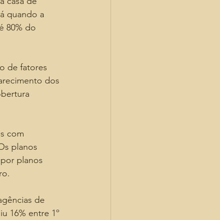
na casa de 
Já quando a 
 é 80% do 
o de fatores 
arecimento dos 
bertura 
os com 
Os planos 
 por planos 
ro.
agências de 
u 16% entre 1º 