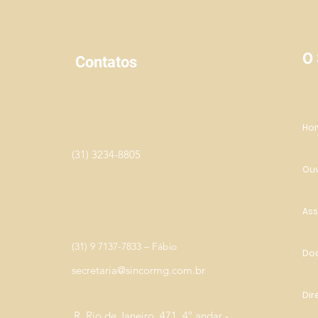
Whats
revela estudo da Allianz Trade
O
Contatos
Ho
(31) 3234-8805
Ouv
Ass
(31) 9 7137-7833 – Fábio
Do
secretaria@sincormg.com.br
Dir
R. Rio de Janeiro, 471, 4º andar -