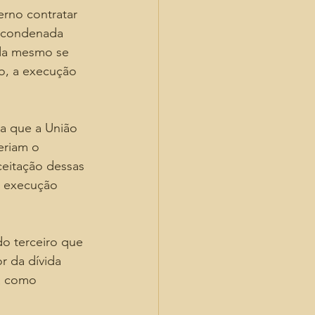
rno contratar 
r condenada 
nda mesmo se 
o, a execução 
a que a União 
eriam o 
ceitação dessas 
a execução 
do terceiro que 
r da dívida 
a como 