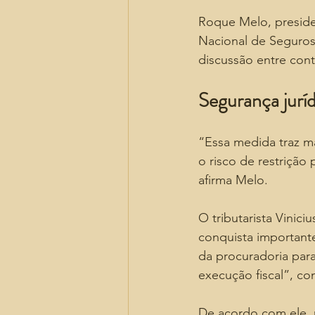
Roque Melo, preside
Nacional de Seguros
discussão entre cont
Segurança juríd
“Essa medida traz ma
o risco de restrição 
afirma Melo.
O tributarista Vinic
conquista important
da procuradoria par
execução fiscal”, co
De acordo com ele, n