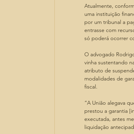
Atualmente, conform
uma instituição fina
por um tribunal a pa
entrasse com recurso
só poderá ocorrer c
O advogado Rodrigo 
vinha sustentando na
atributo de suspende
modalidades de gara
fiscal.
“A União alegava que
prestou a garantia [i
executada, antes me
liquidação antecipad