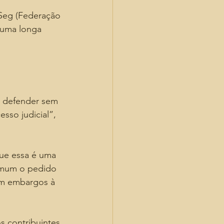
Seg (Federação 
 uma longa 
e defender sem 
sso judicial”, 
que essa é uma 
comum o pedido 
em embargos à 
s contribuintes 