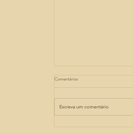
Seguro rural ganha força diante
Comentários
do avanço dos riscos climáticos
A ampliação da cobertura e a
previsibilidade dos recursos
Escreva um comentário
destinados à proteção do
produtor foram apontadas como
condições para preservar a
competitividade do agro e a