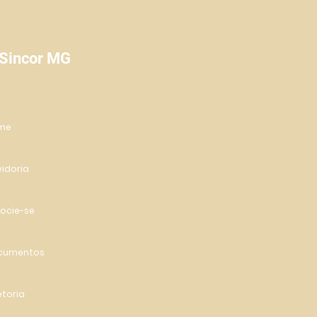
App, Instagram e Linke
 Sincor MG
me
idoria
ocie-se
cumentos
etoria