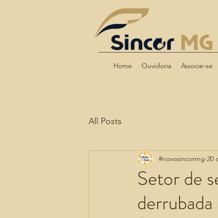
Home
Ouvidoria
Associe-se
All Posts
#novosincormg
20 
Setor de s
derrubada 