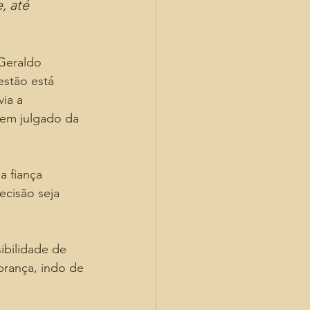
, até 
Geraldo 
estão está 
ia a 
 em julgado da 
 fiança 
ecisão seja 
ibilidade de 
brança, indo de 