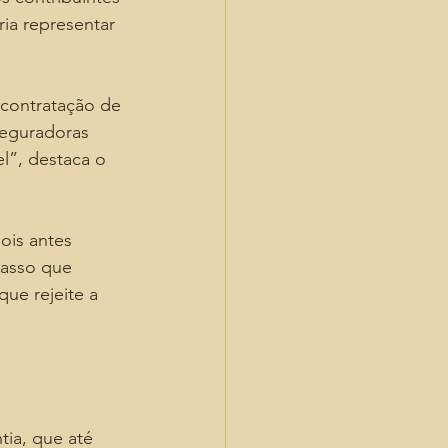
ia representar 
contratação de 
seguradoras 
l”, destaca o 
ois antes 
passo que 
ue rejeite a 
ia, que até 