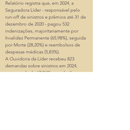
Relatório registra que, em 2024, a 
Seguradora Líder - responsável pelo 
run-off de sinistros e prêmios até 31 de 
dezembro de 2020 - pagou 532 
indenizações, majoritariamente por 
Invalidez Permanente (65,98%), seguida 
por Morte (28,20%) e reembolsos de 
despesas médicas (5,83%). 
A Ouvidoria da Líder recebeu 823 
demandas sobre sinistros em 2024, 
uma queda de 67,96% em relação a 
2023, com tempo médio de resposta 
de três dias, índice de solução de 
94,44% no 
Consumidor.gov.br
 e 
reputação “Ótimo” (9,7/10) no Reclame 
AQUI, além de IEO de 94,53% 
considerando ações judiciais. 
Em paralelo, o relatório contextualiza a 