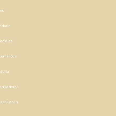
me
idoria
ocie-se
cumentos
etoria
baixadores
sa História