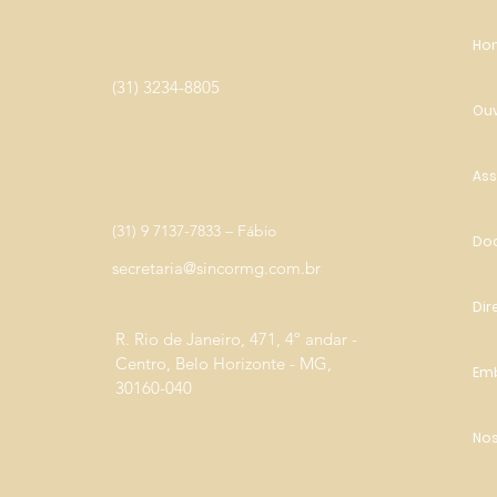
Ho
(31) 3234-8805
Ouv
Ass
(31) 9 7137-7833 – Fábio
Do
secretaria@sincormg.com.br
Dir
R. Rio de Janeiro, 471, 4º andar -
Centro, Belo Horizonte - MG,
Em
30160-040
Nos