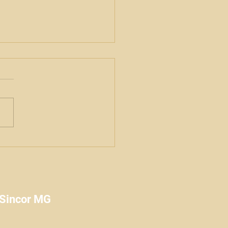
tores de seguros são foco
iminosos em redes sociais
temente, corretores de
os passaram a relatar
tivas de fraude realizadas
eio de redes sociais e
ativos de mensagem. Os
 envolvem abordagens via
App, Instagram e Linke
 Sincor MG