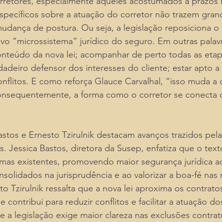
retores, especialmente aqueles acostumados a prazos ma
específicos sobre a atuação do corretor não trazem gran
udança de postura. Ou seja, a legislação reposiciona o
vo “microssistema” jurídico do seguro. Em outras palavr
onteúdo da nova lei; acompanhar de perto todas as etap
dadeiro defensor dos interesses do cliente; estar apto a 
onflitos. E como reforça Glauce Carvalhal, “isso muda a
onsequentemente, a forma como o corretor se conecta 
Bastos e Ernesto Tzirulnik destacam avanços trazidos pel
s. Jessica Bastos, diretora da Susep, enfatiza que o text
mas existentes, promovendo maior segurança jurídica ao
solidados na jurisprudência e ao valorizar a boa-fé nas 
to Tzirulnik ressalta que a nova lei aproxima os contrato
contribui para reduzir conflitos e facilitar a atuação do
e a legislação exige maior clareza nas exclusões contrat