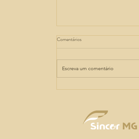
Seguro rural ganha força diante
Comentários
do avanço dos riscos climáticos
A ampliação da cobertura e a
previsibilidade dos recursos
Escreva um comentário
destinados à proteção do
produtor foram apontadas como
condições para preservar a
competitividade do agro e a
segurança alimentar A ampliação