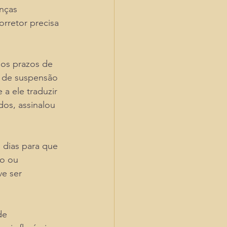
nças 
rretor precisa 
os prazos de 
s de suspensão 
a ele traduzir 
dos, assinalou 
 dias para que 
o ou 
e ser 
de 