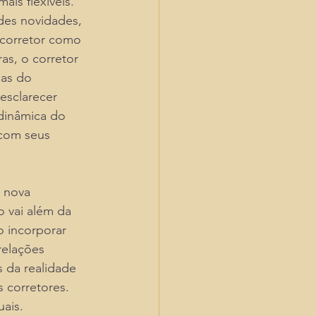
is flexíveis.
des novidades, 
 corretor como 
as, o corretor 
as do 
esclarecer 
 dinâmica do 
com seus 
a nova 
o vai além da 
 incorporar 
relações 
s da realidade 
s corretores. 
uais.