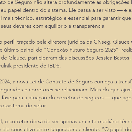
ato de Seguro não altera profundamente as obrigações l
eu papel dentro do sistema. Ele passa a ser visto — e 
 mais técnico, estratégico e essencial para garantir que
eus deveres com equilíbrio e transparência.
o perfil traçado pela diretora jurídica da CNseg, Glauce 
 e último painel do “Conexão Futuro Seguro 2025”, reali
o de Glauce, participaram das discussões Jessica Bastos, 
rulnik presidente do IBDS.
2024, a nova Lei de Contrato de Seguro começa a transf
egurados e corretores se relacionam. Mais do que ajust
a fase para a atuação do corretor de seguros — que ago
cossistema do setor.
l, o corretor deixa de ser apenas um intermediário técni
 elo consultivo entre seguradora e cliente. “O papel do