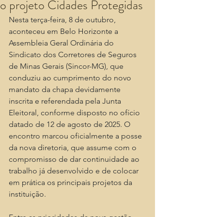
o projeto Cidades Protegidas
Nesta terça-feira, 8 de outubro, 
aconteceu em Belo Horizonte a 
Assembleia Geral Ordinária do 
Sindicato dos Corretores de Seguros 
de Minas Gerais (Sincor-MG), que 
conduziu ao cumprimento do novo 
mandato da chapa devidamente 
inscrita e referendada pela Junta 
Eleitoral, conforme disposto no ofício 
datado de 12 de agosto de 2025. O 
encontro marcou oficialmente a posse 
da nova diretoria, que assume com o 
compromisso de dar continuidade ao 
trabalho já desenvolvido e de colocar 
em prática os principais projetos da 
instituição.